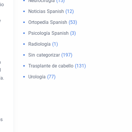
Neurocirugía
(15)
io
Noticias Spanish
(12)
e
Ortopedía Spanish
(53)
Psicología Spanish
(3)
Radiología
(1)
Sin categorizar
(197)
a
Trasplante de cabello
(131)
l
Urología
(77)
a.
os