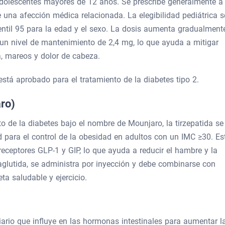
adolescentes mayores de 12 años. Se prescribe generalmente a
una afección médica relacionada. La elegibilidad pediátrica s
centil 95 para la edad y el sexo. La dosis aumenta gradualment
n nivel de mantenimiento de 2,4 mg, lo que ayuda a mitigar
, mareos y dolor de cabeza.
tá aprobado para el tratamiento de la diabetes tipo 2.
ro)
to de la diabetes bajo el nombre de Mounjaro, la tirzepatida se
ara el control de la obesidad en adultos con un IMC ≥30. Es
eceptores GLP-1 y GIP, lo que ayuda a reducir el hambre y la
aglutida, se administra por inyección y debe combinarse con
ta saludable y ejercicio.
rio que influye en las hormonas intestinales para aumentar l