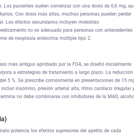
e. Los pacientes suelen comenzar con una dosis de 0,6 mg, qu
iarios. Con dosis más altas, muchas personas pueden perder
al. Los efectos secundarios incluyen molestias
e medicamento no es adecuado para personas con antecedentes
me de neoplasia endocrina múltiple tipo 2.
)
peso más antiguo aprobado por la FDA, se diseñó inicialmente
orpora a estrategias de tratamiento a largo plazo. La reducción
 del 5 %. Se prescribe comúnmente en presentaciones de 15 m
cluir insomnio, presión arterial alta, ritmo cardíaco irregular 
ntermina no debe combinarse con inhibidores de la MAO, alcoho
ia)
ato potencia los efectos supresores del apetito de cada