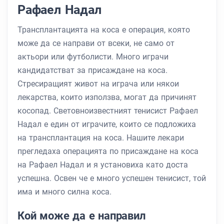
Рафаел Надал
Трансплантацията на коса е операция, която
може да се направи от всеки, не само от
актьори или футболисти. Много играчи
кандидатстват за присаждане на коса.
Стресиращият живот на играча или някои
лекарства, които използва, могат да причинят
косопад. Световноизвестният тенисист Рафаел
Надал е един от играчите, които се подложиха
на трансплантация на коса. Нашите лекари
прегледаха операцията по присаждане на коса
на Рафаел Надал и я установиха като доста
успешна. Освен че е много успешен тенисист, той
има и много силна коса.
Кой може да е направил