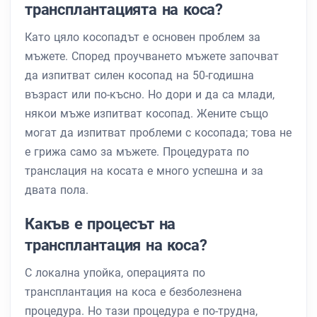
трансплантацията на коса?
Като цяло косопадът е основен проблем за
мъжете. Според проучването мъжете започват
да изпитват силен косопад на 50-годишна
възраст или по-късно. Но дори и да са млади,
някои мъже изпитват косопад. Жените също
могат да изпитват проблеми с косопада; това не
е грижа само за мъжете. Процедурата по
транслация на косата е много успешна и за
двата пола.
Какъв е процесът на
трансплантация на коса?
С локална упойка, операцията по
трансплантация на коса е безболезнена
процедура. Но тази процедура е по-трудна,