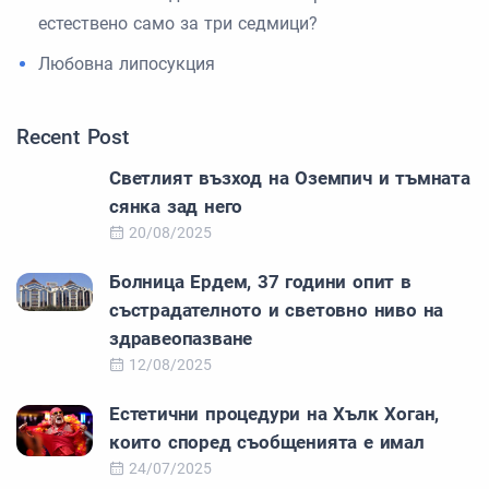
естествено само за три седмици?
Любовна липосукция
Recent Post
Светлият възход на Оземпич и тъмната
сянка зад него
20/08/2025
Болница Ердем, 37 години опит в
състрадателното и световно ниво на
здравеопазване
12/08/2025
Естетични процедури на Хълк Хоган,
които според съобщенията е имал
24/07/2025