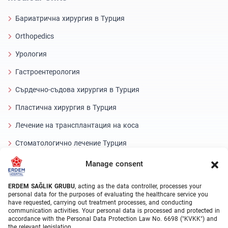
Бариатрична хирургия в Турция
Orthopedics
Урология
Гастроентерология
Сърдечно-съдова хирургия в Турция
Пластична хирургия в Турция
Лечение на трансплантация на коса
Стоматологично лечение Турция
Лазерно око
Manage consent
About Erdem
ERDEM SAĞLIK GRUBU
, acting as the data controller, processes your
personal data for the purposes of evaluating the healthcare service you
have requested, carrying out treatment processes, and conducting
За нас
communication activities. Your personal data is processed and protected in
accordance with the Personal Data Protection Law No. 6698 ("KVKK") and
Medical Units
the relevant legislation.