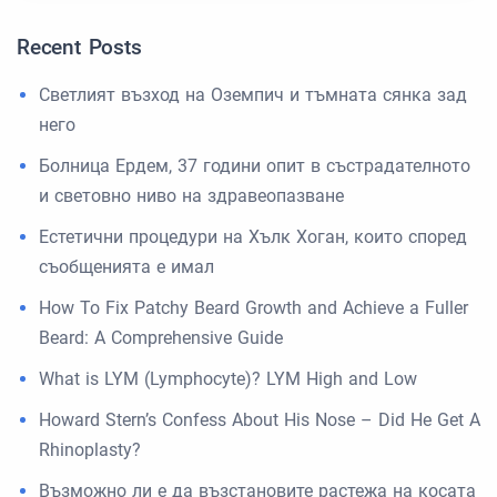
Recent Posts
Светлият възход на Оземпич и тъмната сянка зад
него
Болница Ердем, 37 години опит в състрадателното
и световно ниво на здравеопазване
Естетични процедури на Хълк Хоган, които според
съобщенията е имал
How To Fix Patchy Beard Growth and Achieve a Fuller
Beard: A Comprehensive Guide
What is LYM (Lymphocyte)? LYM High and Low
Howard Stern’s Confess About His Nose – Did He Get A
Rhinoplasty?
Възможно ли е да възстановите растежа на косата