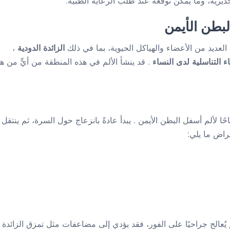
حذيرية، وما يمكن توقعه عند طلب الرعاية الطبية.
لبطن الأيمن
لعديد من الأعضاء والهياكل الحيوية، بما في ذلك
الزائدة الدودية
،
ء التناسلية لدى النساء
. قد ينشأ الألم في هذه المنطقة من أيٍّ من ه
احًا لألم أسفل البطن الأيمن
. يبدأ عادةً بانزعاج حول السرة، ثم ينتقل
عراض ما يلي:
م يُعالج جراحيًا على الفور، فقد يؤدي إلى مضاعفات مثل تمزق الزائدة