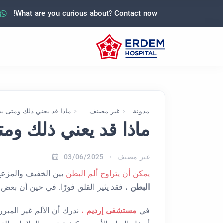
What are you curious about? Contact now!
مدونة
غير مصنف
ماذا قد يعني ذلك ومتى 
ماذا قد يعني ذلك و
غير مصنف
03/06/2025
يمكن أن يتراوح ألم البطن
بين الخفيف والمزعج 
البطن
، فقد يثير القلق فورًا. في حين أن بعض
في
مستشفى إرديم
،
ندرك أن الألم غير المبرر 