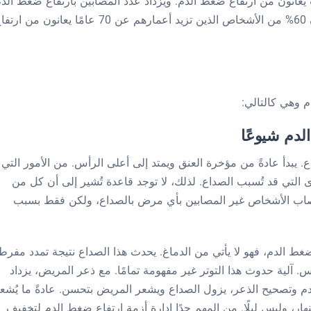
يعانون من ارتفاع ضغط الدم. ويزداد عدد المصابين بارتفاع ضغط الد
مع التقدم في السن. وقد أظهرت الدراسات أن 60% من الأشخاص الذين تزيد أعمارهم عن 70 عامًا يعانون من ا
 وهي كالتالي:
لدم شيوعًا
 يبدأ عادةً من مؤخرة العنق ويمتد إلى أعلى الرأس. من الأمور التي
 التي قد تُسبب الصداع. لذلك، لا توجد قاعدة تُشير إلى أن كل من
يُصاب الأشخاص غير المصابين بأي مرض بالصداع، ولكن فقط بسبب
ضغط الدم، فهو لا يأتي من الدماغ. يحدث هذا الصداع نتيجة تمدد مفرط
آلية حدوث هذا التوتر غير مفهومة تمامًا. مع ذعر المريض، يزداد
دم وتصحيح الذعر، يزول الصداع ويشعر المريض بتحسن. عادةً ما يُشع
ر، وليس ليلًا. من المهم جدًا إدارة أزمة ارتفاع ضغط الدم لتخفيف