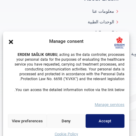
معلومات عنا
الوحدات الطبية
الفريق الطبي
Manage consent
مدونة
ية
معرض الفيديو
ERDEM SAĞLIK GRUBU
, acting as the data controller, processes
your personal data for the purposes of evaluating the healthcare
اتصال
service you have requested, carrying out treatment processes, and
conducting communication activities. Your personal data is
processed and protected in accordance with the Personal Data
Protection Law No. 6698 ("KVKK") and the relevant legislation.
You can access the detailed information notice via the link below.
Manage services
View preferences
Deny
Accept
Cookie Policy