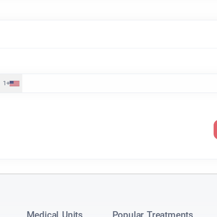
+1
Medical Units
Popular Treatments