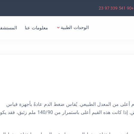
+90 541 339 97 23
الوحدات الطبية
معلومات عنا
المستشفي
م أعلى من المعدل الطبيعي. يُقاس ضغط الدم عادةً بأجهزة قياس
ضغط الدم، ويُعبّر عنه بضغط دم مرتفع/منخفض. إذا كانت هذه القيم أعلى باستمرار من 140/90 ملم زئبق،