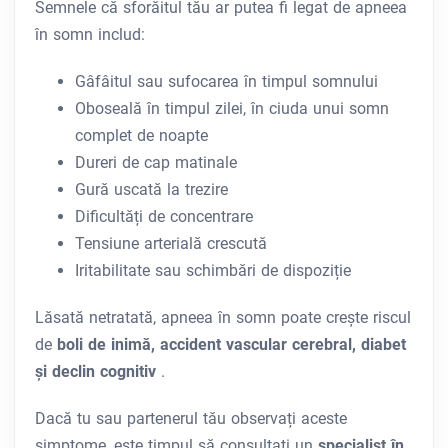
Semnele că sforăitul tău ar putea fi legat de apneea
în somn includ:
Gâfâitul sau sufocarea în timpul somnului
Oboseală în timpul zilei, în ciuda unui somn
complet de noapte
Dureri de cap matinale
Gură uscată la trezire
Dificultăți de concentrare
Tensiune arterială crescută
Iritabilitate sau schimbări de dispoziție
Lăsată netratată, apneea în somn poate crește riscul
de
boli de inimă, accident vascular cerebral, diabet
și declin cognitiv
.
Dacă tu sau partenerul tău observați aceste
simptome, este timpul să consultați un
specialist în