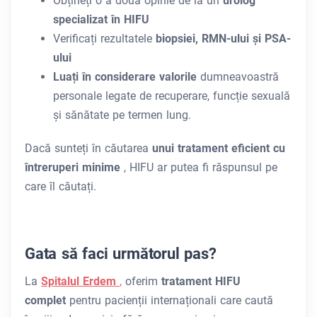
Obțineți o a doua opinie de la un
urolog
specializat în HIFU
Verificați
rezultatele
biopsiei, RMN-ului și PSA-
ului
Luați în considerare valorile
dumneavoastră
personale
legate de recuperare, funcție sexuală
și sănătate pe termen lung.
Dacă sunteți în căutarea
unui tratament eficient cu
întreruperi minime
, HIFU ar putea fi răspunsul pe
care îl căutați.
Gata să faci următorul pas?
La
Spitalul Erdem
,
oferim
tratament HIFU
complet
pentru pacienții internaționali care caută