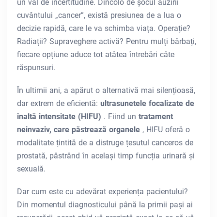
un val de incertitudine. Dincolo de șocul auzirii
cuvântului „cancer”, există presiunea de a lua o
decizie rapidă, care le va schimba viața. Operație?
Radiații? Supraveghere activă? Pentru mulți bărbați,
fiecare opțiune aduce tot atâtea întrebări câte
răspunsuri.
În ultimii ani, a apărut o alternativă mai silențioasă,
dar extrem de eficientă:
ultrasunetele focalizate de
înaltă intensitate (HIFU)
. Fiind un
tratament
neinvaziv, care păstrează organele
, HIFU oferă o
modalitate țintită de a distruge țesutul canceros de
prostată, păstrând în același timp funcția urinară și
sexuală.
Dar cum este cu adevărat experiența pacientului?
Din momentul diagnosticului până la primii pași ai