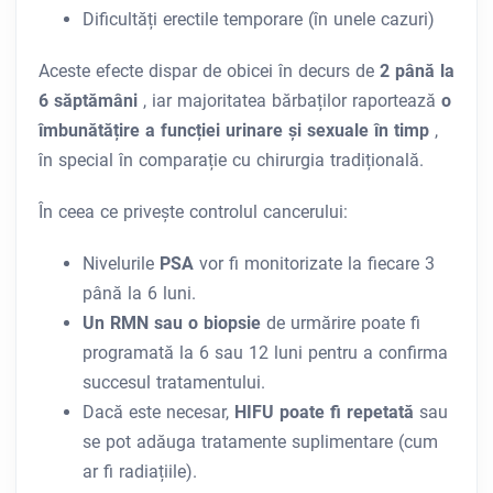
Dificultăți erectile temporare (în unele cazuri)
Aceste efecte dispar de obicei în decurs de
2 până la
6 săptămâni
, iar majoritatea bărbaților raportează
o
îmbunătățire a funcției urinare și sexuale în timp
,
în special în comparație cu chirurgia tradițională.
În ceea ce privește controlul cancerului:
Nivelurile
PSA
vor fi monitorizate la fiecare 3
până la 6 luni.
Un RMN sau o biopsie
de urmărire
poate fi
programată la 6 sau 12 luni pentru a confirma
succesul tratamentului.
Dacă este necesar,
HIFU poate fi repetată
sau
se pot adăuga tratamente suplimentare (cum
ar fi radiațiile).