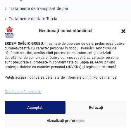
Tratamente de transplant de păr
Tratamente dentare Turcia
Ochi cu laser
Gestionați consimțământul
About Erdem
ERDEM SAĞLIK GRUBU
, în calitate de operator de date, prelucrează datele
dumneavoastră cu caracter personal în scopul evaluării serviciului de
sănătate solicitat, desfășurării proceselor de tratament și realizării
Despre noi
activităților de comunicare. Datele dumneavoastră cu caracter personal
sunt prelucrate și protejate în conformitate cu Legea nr. 6698 privind
Unitati Medicale
protecția datelor cu caracter personal («KVKK») și legislația relevantă.
Echipa medicala
Puteți accesa notificarea detaliată de informare prin linkul de mai jos.
Blog
Gestionează serviciile
Galeria video
Contact
Acceptați
Refuzați
Vizualizați preferințele