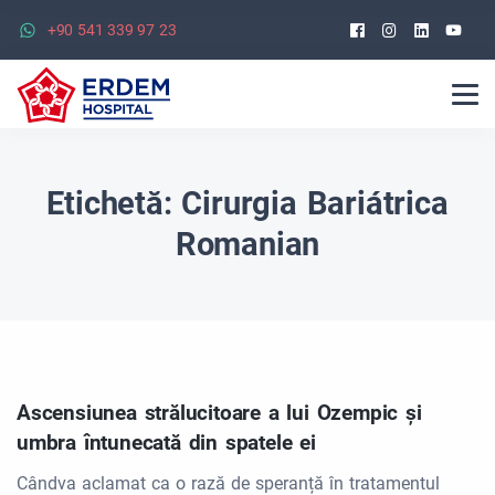
Facebook
Instagra
Linked
Yo
+90 541 339 97 23
Etichetă:
Cirurgia Bariátrica
Romanian
Ascensiunea strălucitoare a lui Ozempic și
umbra întunecată din spatele ei
Cândva aclamat ca o rază de speranță în tratamentul