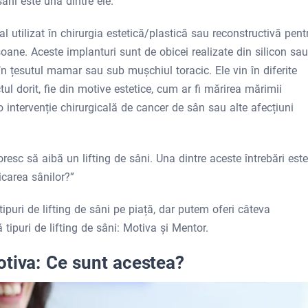
 sâni este una dintre ele.
al utilizat în chirurgia estetică/plastică sau reconstructivă pent
ane. Aceste implanturi sunt de obicei realizate din silicon sau
l în țesutul mamar sau sub mușchiul toracic. Ele vin în diferite
l dorit, fie din motive estetice, cum ar fi mărirea mărimii
 o intervenție chirurgicală de cancer de sân sau alte afecțiuni
oresc să aibă un lifting de sâni. Una dintre aceste întrebări este
icarea sânilor?”
tipuri de lifting de sâni pe piață, dar putem oferi câteva
tipuri de lifting de sâni: Motiva și Mentor.
otiva: Ce sunt acestea?