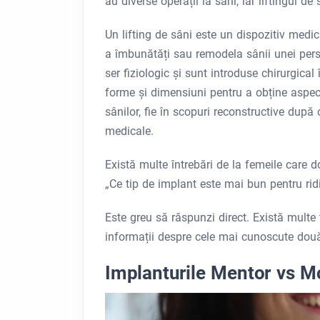
au diverse operații la sâni, iar liftingul de
Un lifting de sâni este un dispozitiv medic
a îmbunătăți sau remodela sânii unei perso
ser fiziologic și sunt introduse chirurgica
forme și dimensiuni pentru a obține aspectu
sânilor, fie în scopuri reconstructive după
medicale.
Există multe întrebări de la femeile care d
„Ce tip de implant este mai bun pentru rid
Este greu să răspunzi direct. Există multe 
informații despre cele mai cunoscute două 
Implanturile Mentor vs M