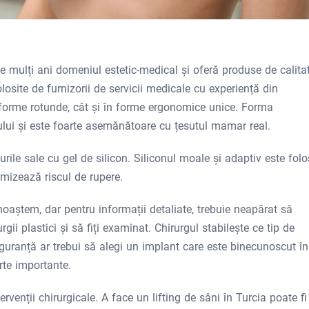
 mulți ani domeniul estetic-medical și oferă produse de calitat
osite de furnizorii de servicii medicale cu experiență din
​​forme rotunde, cât și în forme ergonomice unice. Forma
lui și este foarte asemănătoare cu țesutul mamar real.
ile sale cu gel de silicon. Siliconul moale și adaptiv este folo
imizează riscul de rupere.
noaștem, dar pentru informații detaliate, trebuie neapărat să
rgii plastici și să fiți examinat. Chirurgul stabilește ce tip de
guranță ar trebui să alegi un implant care este binecunoscut în
rte importante.
rvenții chirurgicale. A face un lifting de sâni în Turcia poate fi