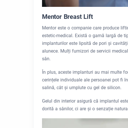
Mentor Breast Lift
Mentor este o companie care produce lifti
estetic-medical. Există o gamă largă de tipu
implanturilor este lipsită de pori și cavit
alunece. Mulți furnizori de servicii medica
sân.
În plus, aceste implanturi au mai multe form
cerințele individuale ale persoanei pot fi 
salină, cât și umplute cu gel de silicon.
Gelul din interior asigură că implantul est
dorită a sânilor, ci are și o senzație natura