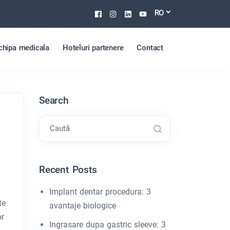
Facebook
Instagram
Linkedin
Youtube
RO
chipa medicala
Hoteluri partenere
Contact
Search
Caută
Recent Posts
Implant dentar procedura: 3
te
avantaje biologice
or
Ingrasare dupa gastric sleeve: 3