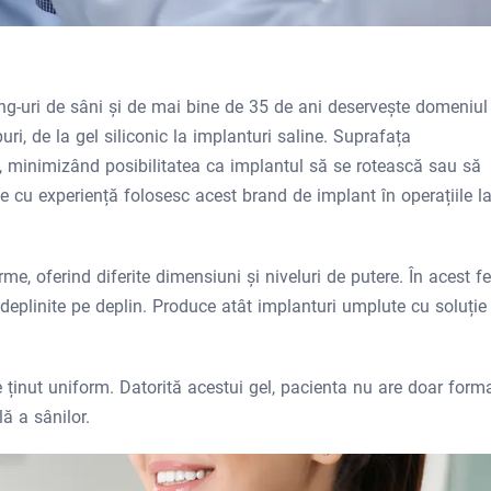
ng-uri de sâni și de mai bine de 35 de ani deservește domeniul
ri, de la gel siliconic la implanturi saline. Suprafața
ăți, minimizând posibilitatea ca implantul să se rotească sau să
le cu experiență folosesc acest brand de implant în operațiile l
e, oferind diferite dimensiuni și niveluri de putere. În acest fe
îndeplinite pe deplin. Produce atât implanturi umplute cu soluție
e ținut uniform. Datorită acestui gel, pacienta nu are doar form
lă a sânilor.