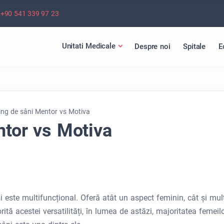
+90 541 339 97 23
Unitati Medicale
Despre noi
Spitale
E
ting de sâni Mentor vs Motiva
ntor vs Motiva
i este multifuncțional. Oferă atât un aspect feminin, cât și mul
ită acestei versatilități, în lumea de astăzi, majoritatea femeil