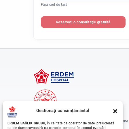
Fără cod de țară
Rezervați o consultație gratuită
Gestionați consimțământul
Erdem Healthcare Group Established In 1988, And Is One
ERDEM SAĞLIK GRUBU
, în calitate de operator de date, prelucrează
The Biggest Hospital Groups In Istanbul And Turkey.
datele dumneavoastră cu caracter personal în scopul evaluării