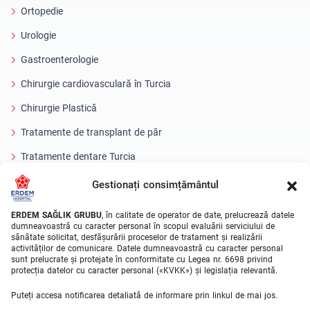
Ortopedie
Urologie
Gastroenterologie
Chirurgie cardiovasculară în Turcia
Chirurgie Plastică
Tratamente de transplant de păr
Tratamente dentare Turcia
Ochi cu laser
Gestionați consimțământul
About Erdem
ERDEM SAĞLIK GRUBU
, în calitate de operator de date, prelucrează datele
dumneavoastră cu caracter personal în scopul evaluării serviciului de
sănătate solicitat, desfășurării proceselor de tratament și realizării
Despre noi
activităților de comunicare. Datele dumneavoastră cu caracter personal
sunt prelucrate și protejate în conformitate cu Legea nr. 6698 privind
Unitati Medicale
protecția datelor cu caracter personal («KVKK») și legislația relevantă.
Echipa medicala
Puteți accesa notificarea detaliată de informare prin linkul de mai jos.