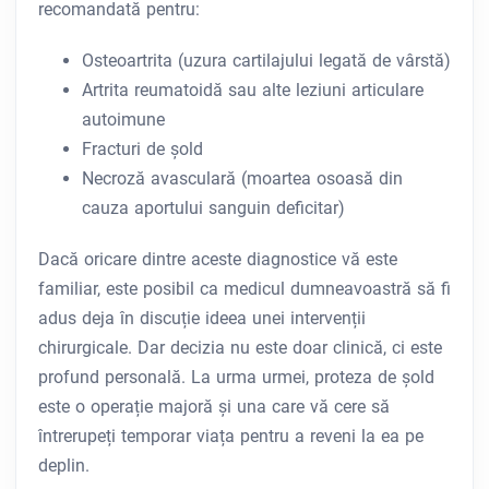
recomandată pentru:
Osteoartrita (uzura cartilajului legată de vârstă)
Artrita reumatoidă sau alte leziuni articulare
autoimune
Fracturi de șold
Necroză avasculară (moartea osoasă din
cauza aportului sanguin deficitar)
Dacă oricare dintre aceste diagnostice vă este
familiar, este posibil ca medicul dumneavoastră să fi
adus deja în discuție ideea unei intervenții
chirurgicale. Dar decizia nu este doar clinică, ci este
profund personală. La urma urmei, proteza de șold
este o operație majoră și una care vă cere să
întrerupeți temporar viața pentru a reveni la ea pe
deplin.