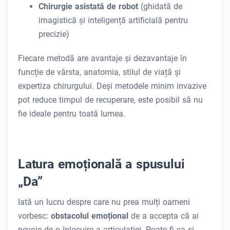
Chirurgie asistată de robot
(ghidată de
imagistică și inteligență artificială pentru
precizie)
Fiecare metodă are avantaje și dezavantaje în
funcție de vârsta, anatomia, stilul de viață și
expertiza chirurgului. Deși metodele minim invazive
pot reduce timpul de recuperare, este posibil să nu
fie ideale pentru toată lumea.
Latura emoțională a spusului
„Da”
Iată un lucru despre care nu prea mulți oameni
vorbesc:
obstacolul emoțional
de a accepta că ai
nevoie de o înlocuire a articulației. Poate fi ca și