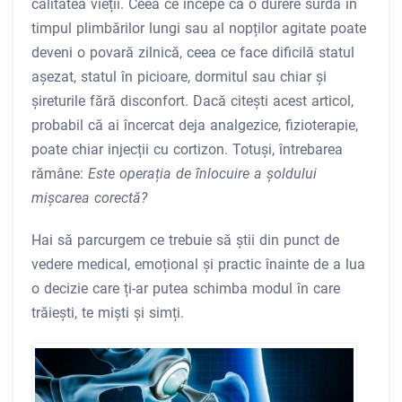
calitatea vieții. Ceea ce începe ca o durere surdă în
timpul plimbărilor lungi sau al nopților agitate poate
deveni o povară zilnică, ceea ce face dificilă statul
așezat, statul în picioare, dormitul sau chiar și
șireturile fără disconfort. Dacă citești acest articol,
probabil că ai încercat deja analgezice, fizioterapie,
poate chiar injecții cu cortizon. Totuși, întrebarea
rămâne:
Este operația de înlocuire a șoldului
mișcarea corectă?
Hai să parcurgem ce trebuie să știi din punct de
vedere medical, emoțional și practic înainte de a lua
o decizie care ți-ar putea schimba modul în care
trăiești, te miști și simți.