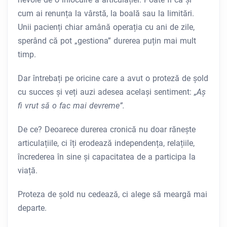
cum ai renunța la vârstă, la boală sau la limitări.
Unii pacienți chiar amână operația cu ani de zile,
sperând că pot „gestiona” durerea puțin mai mult
timp.
Dar întrebați pe oricine care a avut o proteză de șold
cu succes și veți auzi adesea același sentiment:
„Aș
fi vrut să o fac mai devreme”.
De ce? Deoarece durerea cronică nu doar rănește
articulațiile, ci îți erodează independența, relațiile,
încrederea în sine și capacitatea de a participa la
viață.
Proteza de șold nu cedează, ci alege să meargă mai
departe.