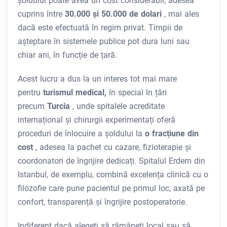
șoldului poate avea un cost considerabil, adesea
cuprins între
30.000 și 50.000 de dolari
, mai ales
dacă este efectuată în regim privat. Timpii de
așteptare în sistemele publice pot dura luni sau
chiar ani, în funcție de țară.
Acest lucru a dus la un interes tot mai mare
pentru
turismul medical,
în special în țări
precum
Turcia
, unde spitalele acreditate
internațional și chirurgii experimentați oferă
proceduri de înlocuire a șoldului la
o fracțiune din
cost
, adesea la pachet cu cazare, fizioterapie și
coordonatori de îngrijire dedicați. Spitalul Erdem din
Istanbul, de exemplu, combină excelența clinică cu o
filozofie care pune pacientul pe primul loc, axată pe
confort, transparență și îngrijire postoperatorie.
Indiferent dacă alegeți să rămâneți local sau să