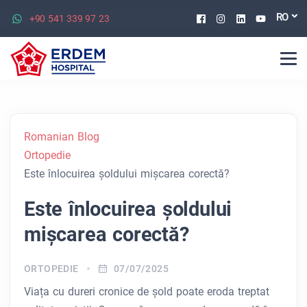
Facebook
Instagram
Linkedin
Youtu
RO
+90 541 339 97 23
Romanian Blog
Ortopedie
Este înlocuirea șoldului mișcarea corectă?
Este înlocuirea șoldului
mișcarea corectă?
ORTOPEDIE
07/07/2025
Viața cu dureri cronice de șold poate eroda treptat