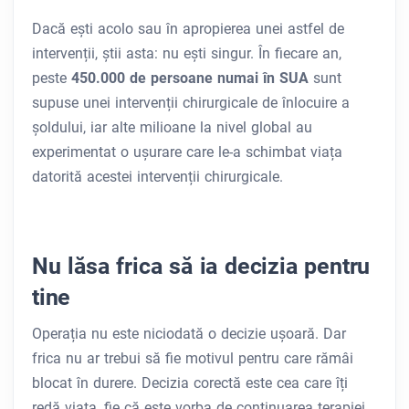
Dacă ești acolo sau în apropierea unei astfel de
intervenții, știi asta: nu ești singur. În fiecare an,
peste
450.000 de persoane numai în SUA
sunt
supuse unei intervenții chirurgicale de înlocuire a
șoldului, iar alte milioane la nivel global au
experimentat o ușurare care le-a schimbat viața
datorită acestei intervenții chirurgicale.
Nu lăsa frica să ia decizia pentru
tine
Operația nu este niciodată o decizie ușoară. Dar
frica nu ar trebui să fie motivul pentru care rămâi
blocat în durere. Decizia corectă este cea care îți
redă viața, fie că este vorba de continuarea terapiei,