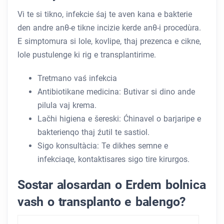
Vi te si tikno, infekcie śaj te aven kana e bakterie
den andre anθ-e tikne incizie kerde anθ-i procedùra.
E simptomura si lole, kovlipe, thaj prezenca e cikne,
lole pustulenge ki rig e transplantirime.
Tretmano vaś infekcia
Antibiotikane medicina: Butivar si dino ande
pilula vaj krema.
Lačhi higiena e šereski: Ćhinavel o barjaripe e
bakterienqo thaj źutil te sastiol.
Sigo konsultàcia: Te dikhes semne e
infekciaqe, kontaktisares sigo tire kirurgos.
Sostar alosardan o Erdem bolnica
vash o transplanto e balengo?