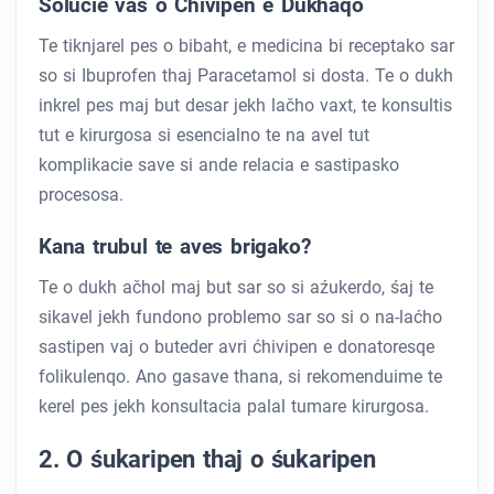
Solucie vaś o Ćhivipen e Dukhăqo
Te tiknjarel pes o bibaht, e medicina bi receptako sar
so si Ibuprofen thaj Paracetamol si dosta. Te o dukh
inkrel pes maj but desar jekh lačho vaxt, te konsultis
tut e kirurgosa si esencialno te na avel tut
komplikacie save si ande relacia e sastipasko
procesosa.
Kana trubul te aves brigako?
Te o dukh ačhol maj but sar so si aźukerdo, śaj te
sikavel jekh fundono problemo sar so si o na-laćho
sastipen vaj o buteder avri ćhivipen e donatoresqe
folikulenqo. Ano gasave thana, si rekomenduime te
kerel pes jekh konsultacia palal tumare kirurgosa.
2. O śukaripen thaj o śukaripen