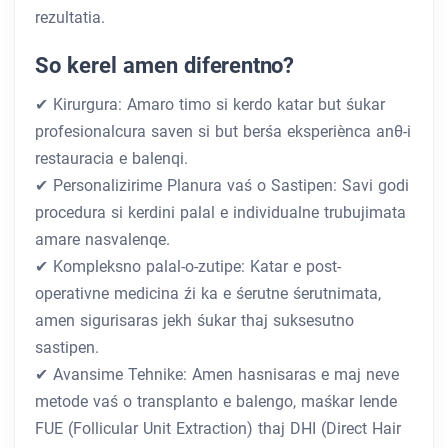
rezultatia.
So kerel amen diferentno?
✔ Kirurgura: Amaro timo si kerdo katar but śukar
profesionalcura saven si but berśa eksperiènca anθ-i
restauracia e balenqi.
✔ Personalizirime Planura vaś o Sastipen: Savi godi
procedura si kerdini palal e individualne trubujimata
amare nasvalenqe.
✔ Kompleksno palal-o-zutipe: Katar e post-
operativne medicina źi ka e śerutne śerutnimata,
amen sigurisaras jekh śukar thaj suksesutno
sastipen.
✔ Avansime Tehnike: Amen hasnisaras e maj neve
metode vaś o transplanto e balengo, maśkar lende
FUE (Follicular Unit Extraction) thaj DHI (Direct Hair