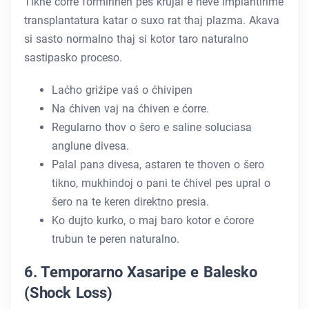
Tikne ćorre formirinen pes krujal e neve implantirime
transplantatura katar o suxo rat thaj plazma. Akava
si sasto normalno thaj si kotor taro naturalno
sastipasko proceso.
Laćho griźipe vaś o ćhivipen
Na ćhiven vaj na ćhiven e ćorre.
Regularno thov o šero e saline soluciasa
anglune divesa.
Palal panз divesa, astaren te thoven o šero
tikno, mukhindoj o pani te ćhivel pes upral o
šero na te keren direktno presia.
Ko dujto kurko, o maj baro kotor e ćorore
trubun te peren naturalno.
6. Temporarno Xasaripe e Balesko
(Shock Loss)