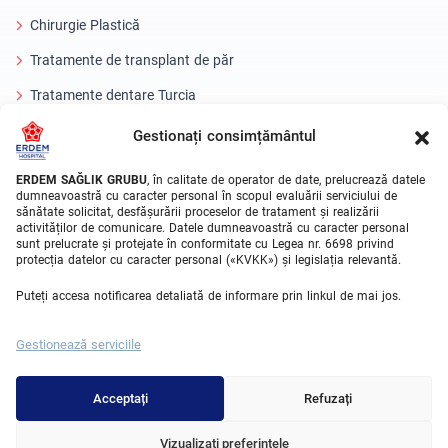
Chirurgie Plastică
Tratamente de transplant de păr
Tratamente dentare Turcia
Ochi cu laser
Gestionați consimțământul
About Erdem
ERDEM SAĞLIK GRUBU
, în calitate de operator de date, prelucrează datele
dumneavoastră cu caracter personal în scopul evaluării serviciului de
sănătate solicitat, desfășurării proceselor de tratament și realizării
Despre noi
activităților de comunicare. Datele dumneavoastră cu caracter personal
sunt prelucrate și protejate în conformitate cu Legea nr. 6698 privind
Unitati Medicale
protecția datelor cu caracter personal («KVKK») și legislația relevantă.
Echipa medicala
Puteți accesa notificarea detaliată de informare prin linkul de mai jos.
Blog
Gestionează serviciile
Galeria video
Contact
Acceptați
Refuzați
Vizualizați preferințele