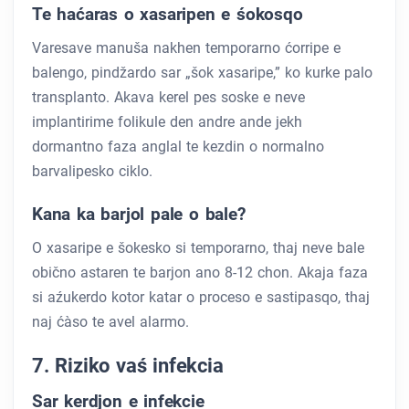
Te haćaras o xasaripen e śokosqo
Varesave manuša nakhen temporarno ćorripe e
balengo, pindžardo sar „šok xasaripe,” ko kurke palo
transplanto. Akava kerel pes soske e neve
implantirime folikule den andre ande jekh
dormantno faza anglal te kezdin o normalno
barvalipesko ciklo.
Kana ka barjol pale o bale?
O xasaripe e šokesko si temporarno, thaj neve bale
obično astaren te barjon ano 8-12 chon. Akaja faza
si aźukerdo kotor katar o proceso e sastipasqo, thaj
naj ćàso te avel alarmo.
7. Riziko vaś infekcia
Sar kerdjon e infekcie