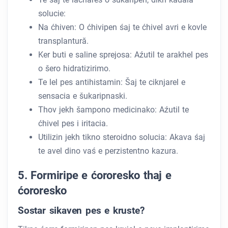
solucie:
Na ćhiven: O ćhivipen śaj te ćhivel avri e kovle
transplantură.
Ker buti e saline sprejosa: Aźutil te arakhel pes
o šero hidratizirimo.
Te lel pes antihistamin: Šaj te ciknjarel e
sensacia e šukaripnaski.
Thov jekh šampono medicinako: Aźutil te
ćhivel pes i iritacia.
Utilizin jekh tikno steroidno solucia: Akava śaj
te avel dino vaś e perzistentno kazura.
5. Formiripe e ćororesko thaj e
ćororesko
Sostar sikaven pes e kruste?