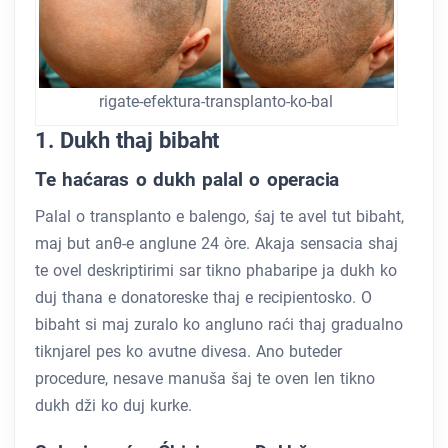
rigate-efektura-transplanto-ko-bal
1. Dukh thaj bibaht
Te haćaras o dukh palal o operacia
Palal o transplanto e balengo, śaj te avel tut bibaht,
maj but anθ-e anglune 24 òre. Akaja sensacia shaj
te ovel deskriptirimi sar tikno phabaripe ja dukh ko
duj thana e donatoreske thaj e recipientosko. O
bibaht si maj zuralo ko angluno raći thaj gradualno
tiknjarel pes ko avutne divesa. Ano buteder
procedure, nesave manuša šaj te oven len tikno
dukh dži ko duj kurke.