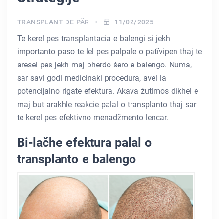
TRANSPLANT DE PĂR
11/02/2025
Te kerel pes transplantacia e balengi si jekh
importanto paso te lel pes palpale o patĭvipen thaj te
aresel pes jekh maj pherdo šero e balengo. Numa,
sar savi godi medicinaki procedura, avel la
potencijalno rigate efektura. Akava źutimos dikhel e
maj but arakhle reakcie palal o transplanto thaj sar
te kerel pes efektivno menadžmento lencar.
Bi-lačhe efektura palal o
transplanto e balengo