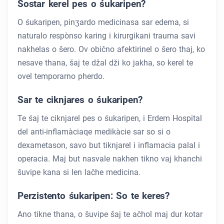
Sostar kerel pes o śukaripen?
O śukaripen, pinʒardo medicinasa sar edema, si
naturalo respònso karing i kirurgikani trauma savi
nakhelas o šero. Ov obično afektirinel o šero thaj, ko
nesave thana, šaj te džal dži ko jakha, so kerel te
ovel temporarno pherdo.
Sar te ciknjares o śukaripen?
Te śaj te ciknjarel pes o śukaripen, i Erdem Hospital
del anti-inflamàciaqe medikàcie sar so si o
dexametason, savo but tiknjarel i inflamacia palal i
operacia. Maj but nasvale nakhen tikno vaj khanchi
šuvipe kana si len lačhe medicina.
Perzistento śukaripen: So te keres?
Ano tikne thana, o šuvipe šaj te ačhol maj dur kotar