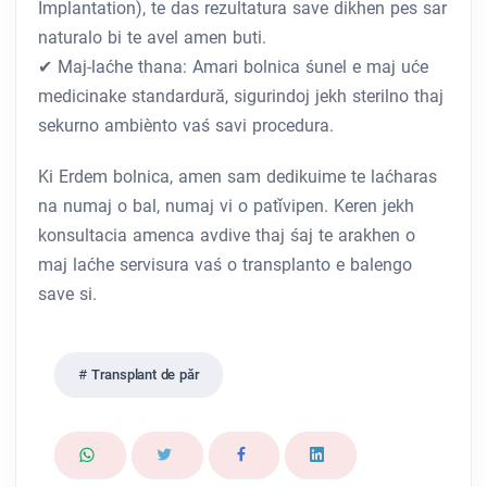
Implantation), te das rezultatura save dikhen pes sar
naturalo bi te avel amen buti.
✔ Maj-laćhe thana: Amari bolnica śunel e maj uće
medicinake standardură, sigurindoj jekh sterilno thaj
sekurno ambiènto vaś savi procedura.
Ki Erdem bolnica, amen sam dedikuime te laćharas
na numaj o bal, numaj vi o patǐvipen. Keren jekh
konsultacia amenca avdive thaj śaj te arakhen o
maj laćhe servisura vaś o transplanto e balengo
save si.
Transplant de păr