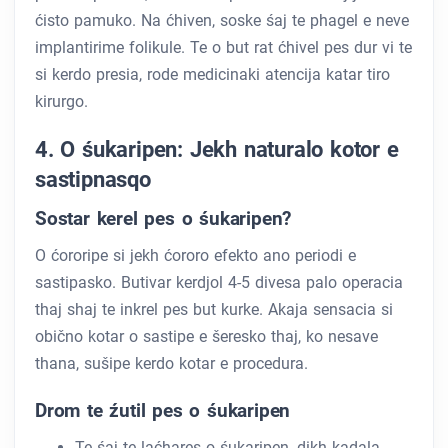
ćisto pamuko. Na ćhiven, soske śaj te phagel e neve
implantirime folikule. Te o but rat ćhivel pes dur vi te
si kerdo presia, rode medicinaki atencija katar tiro
kirurgo.
4. O śukaripen: Jekh naturalo kotor e
sastipnasqo
Sostar kerel pes o śukaripen?
O ćororipe si jekh ćororo efekto ano periodi e
sastipasko. Butivar kerdjol 4-5 divesa palo operacia
thaj shaj te inkrel pes but kurke. Akaja sensacia si
obično kotar o sastipe e šeresko thaj, ko nesave
thana, sušipe kerdo kotar e procedura.
Drom te źutil pes o śukaripen
Te śaj te laćhares o śukaripen, dikh kadala