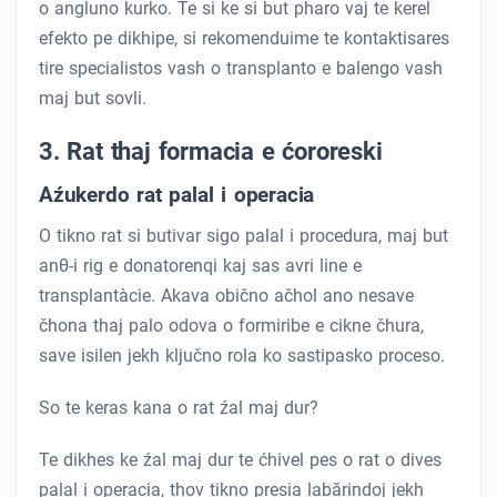
o angluno kurko. Te si ke si but pharo vaj te kerel
efekto pe dikhipe, si rekomenduime te kontaktisares
tire specialistos vash o transplanto e balengo vash
maj but sovli.
3. Rat thaj formacia e ćororeski
Aźukerdo rat palal i operacia
O tikno rat si butivar sigo palal i procedura, maj but
anθ-i rig e donatorenqi kaj sas avri line e
transplantàcie. Akava obično ačhol ano nesave
čhona thaj palo odova o formiribe e cikne čhura,
save isilen jekh ključno rola ko sastipasko proceso.
So te keras kana o rat źal maj dur?
Te dikhes ke źal maj dur te ćhivel pes o rat o dives
palal i operacia, thov tikno presia labărindoj jekh