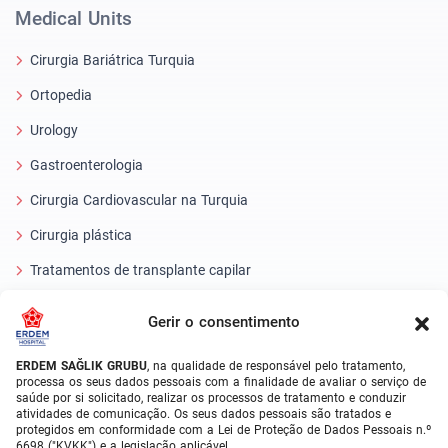
Medical Units
Cirurgia Bariátrica Turquia
Ortopedia
Urology
Gastroenterologia
Cirurgia Cardiovascular na Turquia
Cirurgia plástica
Tratamentos de transplante capilar
Tratamentos dentários Turquia
Gerir o consentimento
Olho laser
ERDEM SAĞLIK GRUBU
, na qualidade de responsável pelo tratamento,
processa os seus dados pessoais com a finalidade de avaliar o serviço de
About Erdem
saúde por si solicitado, realizar os processos de tratamento e conduzir
atividades de comunicação. Os seus dados pessoais são tratados e
Sobre Nós
protegidos em conformidade com a Lei de Proteção de Dados Pessoais n.º
6698 ("KVKK") e a legislação aplicável.