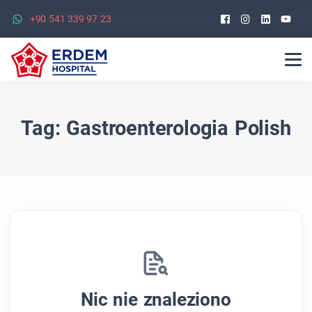
Facebook
Instagra
Linked
Yo
+90 541 339 97 23
Tag:
Gastroenterologia Polish
Nic nie znaleziono