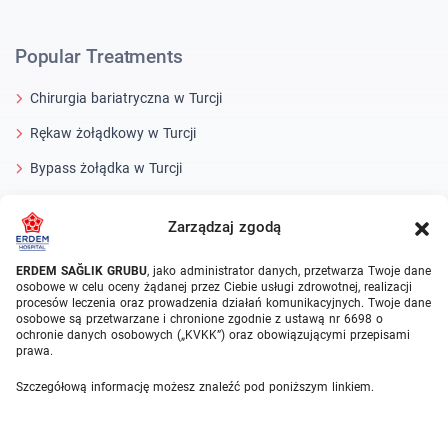
Popular Treatments
Chirurgia bariatryczna w Turcji
Rękaw żołądkowy w Turcji
Bypass żołądka w Turcji
Balon żołądkowy w Turcji
Zarządzaj zgodą
HIFU w Turcji
ERDEM SAĞLIK GRUBU
, jako administrator danych, przetwarza Twoje dane
Operacja rozdarcia łąkotki w Turcji
osobowe w celu oceny żądanej przez Ciebie usługi zdrowotnej, realizacji
procesów leczenia oraz prowadzenia działań komunikacyjnych. Twoje dane
Operacja wymiany stawu kolanowego w Turcji
osobowe są przetwarzane i chronione zgodnie z ustawą nr 6698 o
ochronie danych osobowych („KVKK”) oraz obowiązującymi przepisami
prawa.
Medical Units
Szczegółową informację możesz znaleźć pod poniższym linkiem.
Bariatric Surgery Turkey
Ortopedia