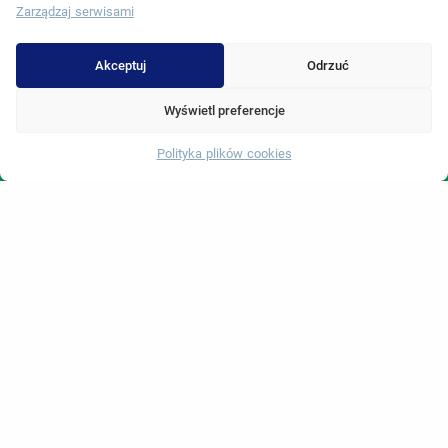
Zarządzaj serwisami
Urologia
Gastroenterologia
Akceptuj
Odrzuć
Chirurgia sercowo-naczyniowa w Turcji
Wyświetl preferencje
Chirurgia plastyczna
Polityka plików cookies
Whatsapp
Zabiegi przeszczepu włosów
Zabiegi stomatologiczne Turcja
Laserowe oko
About Erdem
O nas
Jednostki medyczne
Zespół medyczny
Blog