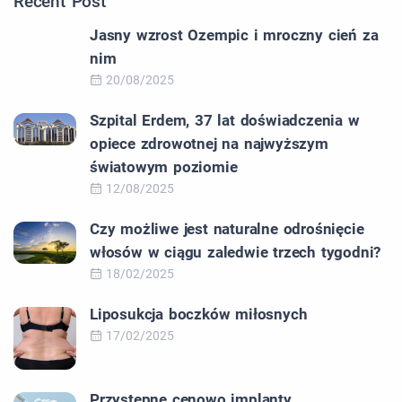
Recent Post
Jasny wzrost Ozempic i mroczny cień za
nim
20/08/2025
Szpital Erdem, 37 lat doświadczenia w
opiece zdrowotnej na najwyższym
światowym poziomie
12/08/2025
Czy możliwe jest naturalne odrośnięcie
włosów w ciągu zaledwie trzech tygodni?
18/02/2025
Liposukcja boczków miłosnych
17/02/2025
Przystępne cenowo implanty