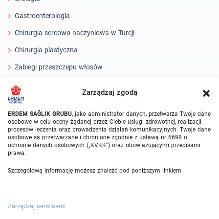
Gastroenterologia
Chirurgia sercowo-naczyniowa w Turcji
Chirurgia plastyczna
Zabiegi przeszczepu włosów
Zabiegi stomatologiczne Turcja
Zarządzaj zgodą
Laserowe oko
ERDEM SAĞLIK GRUBU
, jako administrator danych, przetwarza Twoje dane
osobowe w celu oceny żądanej przez Ciebie usługi zdrowotnej, realizacji
About Erdem
procesów leczenia oraz prowadzenia działań komunikacyjnych. Twoje dane
osobowe są przetwarzane i chronione zgodnie z ustawą nr 6698 o
O nas
ochronie danych osobowych („KVKK”) oraz obowiązującymi przepisami
prawa.
Jednostki medyczne
Szczegółową informację możesz znaleźć pod poniższym linkiem.
Zespół medyczny
Blog
Zarządzaj serwisami
Galeria wideo