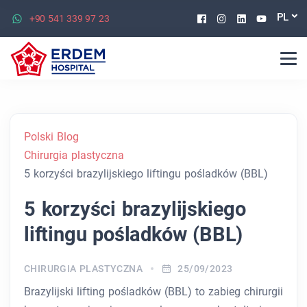
Facebook
Instagram
Linkedin
Youtu
PL
+90 541 339 97 23
Polski Blog
Chirurgia plastyczna
5 korzyści brazylijskiego liftingu pośladków (BBL)
5 korzyści brazylijskiego
liftingu pośladków (BBL)
CHIRURGIA PLASTYCZNA
25/09/2023
Brazylijski lifting pośladków (BBL) to zabieg chirurgii