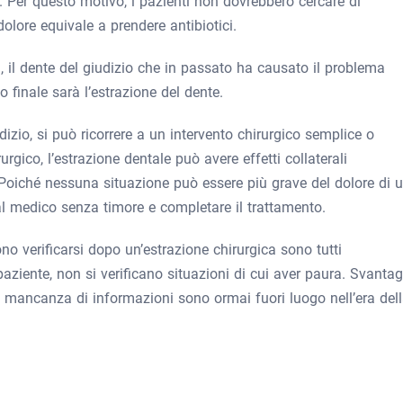
o. Per questo motivo, i pazienti non dovrebbero cercare di
dolore equivale a prendere antibiotici.
il dente del giudizio che in passato ha causato il problema
to finale sarà l’estrazione del dente.
dizio, si può ricorrere a un intervento chirurgico semplice o
gico, l’estrazione dentale può avere effetti collaterali
Poiché nessuna situazione può essere più grave del dolore di 
 al medico senza timore e completare il trattamento.
o verificarsi dopo un’estrazione chirurgica sono tutti
aziente, non si verificano situazioni di cui aver paura. Svantag
la mancanza di informazioni sono ormai fuori luogo nell’era del