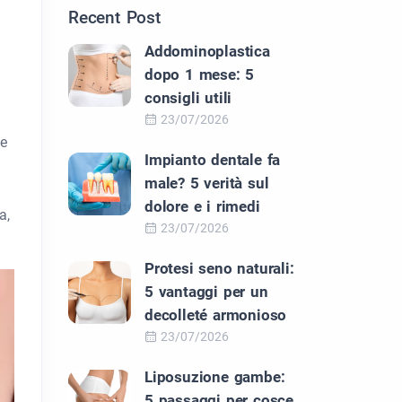
Recent Post
Addominoplastica
dopo 1 mese: 5
consigli utili
23/07/2026
ne
Impianto dentale fa
male? 5 verità sul
dolore e i rimedi
a,
23/07/2026
Protesi seno naturali:
5 vantaggi per un
decolleté armonioso
23/07/2026
Liposuzione gambe:
5 passaggi per cosce