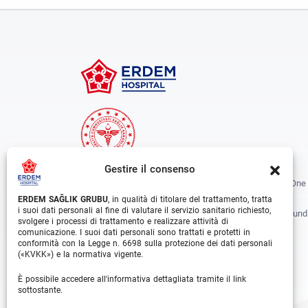
Gestire il consenso
Erdem Healthcare Group Established In 1988, And Is One
The Biggest Hospital Groups In Istanbul And Turkey.
ERDEM SAĞLIK GRUBU
, in qualità di titolare del trattamento, tratta
i suoi dati personali al fine di valutare il servizio sanitario richiesto,
Situated In 3 Different Locations In Istanbul, With Around
svolgere i processi di trattamento e realizzare attività di
Departments And Over 1000 Well Trained Medical
comunicazione. I suoi dati personali sono trattati e protetti in
conformità con la Legge n. 6698 sulla protezione dei dati personali
Professionals, Is Growing Rapidly Day By Day.
(«KVKK») e la normativa vigente.
Facebook
Instagram
Linkedin
Youtube
È possibile accedere all'informativa dettagliata tramite il link
sottostante.