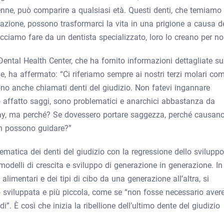
enne, può comparire a qualsiasi età. Questi denti, che temiamo 
azione, possono trasformarci la vita in una prigione a causa d
ciamo fare da un dentista specializzato, loro lo creano per noi
Dental Health Center, che ha fornito informazioni dettagliate su
ne, ha affermato: “Ci riferiamo sempre ai nostri terzi molari co
ono anche chiamati denti del giudizio. Non fatevi ingannare
 affatto saggi, sono problematici e anarchici abbastanza da
kay, ma perché? Se dovessero portare saggezza, perché causan
on possono guidare?”
ematica dei denti del giudizio con la regressione dello sviluppo
i modelli di crescita e sviluppo di generazione in generazione. In
alimentari e dei tipi di cibo da una generazione all’altra, si
o sviluppata e più piccola, come se “non fosse necessario aver
”. È così che inizia la ribellione dell’ultimo dente del giudizio