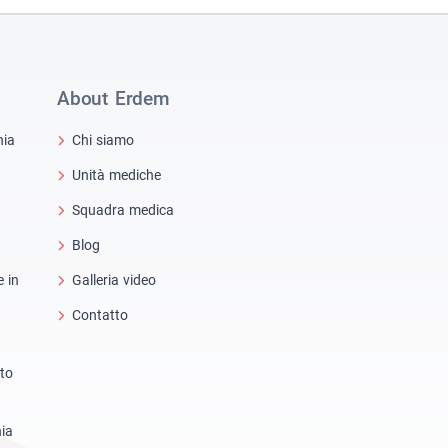
About Erdem
hia
Chi siamo
Unità mediche
Squadra medica
Blog
e in
Galleria video
Contatto
nto
hia