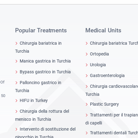
Popular Treatments
Medical Units
Chirurgia bariatrica in
Chirurgia bariatrica Turc
Turchia
Ortopedia
Manica gastrica in Turchia
Urologia
Bypass gastrico in Turchia
Gastroenterologia
 Of
Palloncino gastrico in
Chirurgia cardiovascolar
Turchia
Turchia
 50
HIFU in Turkey
Plastic Surgery
Chirurgia della rottura del
Trattamenti per il trapia
menisco in Turchia
di capelli
Intervento di sostituzione del
Trattamenti dentali Turc
ginocchio in Turchia