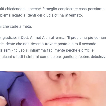
volti chiedendoci il perché, è meglio considerare cosa possiamo
blema legato ai denti del giudizio”, ha affermato.
ni che cade a metà.
l giudizio, il Dott. Ahmet Altın afferma: “Il problema più comu
e del dente che non riesce a trovare posto dietro il secondo
e semi-incluso si infiamma facilmente perché è difficile
o alcuni o tutti i sintomi come dolore, gonfiore, febbre, debolezz