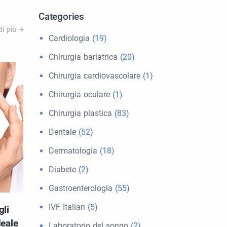
Categories
di più
Cardiologia
(19)
Chirurgia bariatrica
(20)
Chirurgia cardiovascolare
(1)
Chirurgia oculare
(1)
Chirurgia plastica
(83)
Dentale
(52)
Dermatologia
(18)
Diabete
(2)
Gastroenterologia
(55)
IVF Italian
(5)
gli
deale
Laboratorio del sonno
(2)