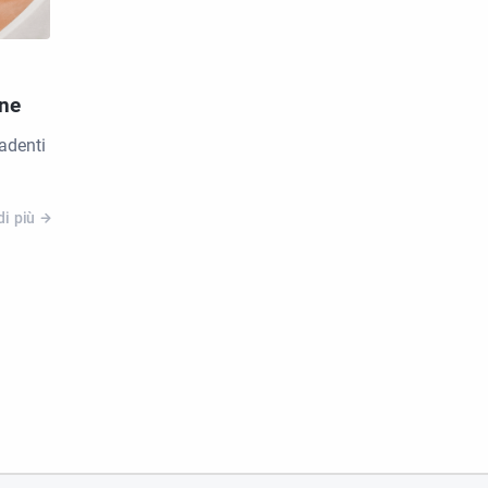
ane
adenti
di più