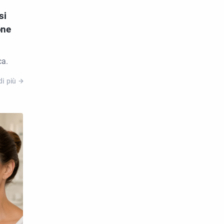
si
one
ca.
di più