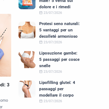
male? 5 verità sul
dolore e i rimedi
23/07/2026
Protesi seno naturali:
5 vantaggi per un
decolleté armonioso
23/07/2026
Liposuzione gambe:
5 passaggi per cosce
snelle
23/07/2026
Lipofilling glutei: 4
di: 3
passaggi per
modellare il corpo
 uomo
23/07/2026
er