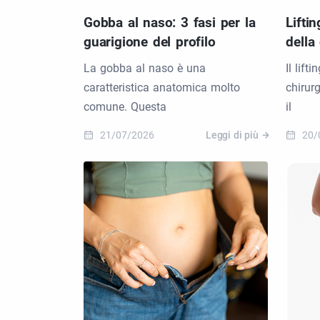
Gobba al naso: 3 fasi per la
Lifti
guarigione del profilo
della
La gobba al naso è una
Il lif
caratteristica anatomica molto
chirur
comune. Questa
il
21/07/2026
Leggi di più
20/