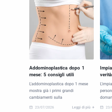
Addominoplastica dopo 1
Impia
mese: 5 consigli utili
verit
L'addominoplastica dopo 1 mese
L'impi
mostra già i primi grandi
person
cambiamenti sulla
doman
23/07/2026
Leggi di più
23/