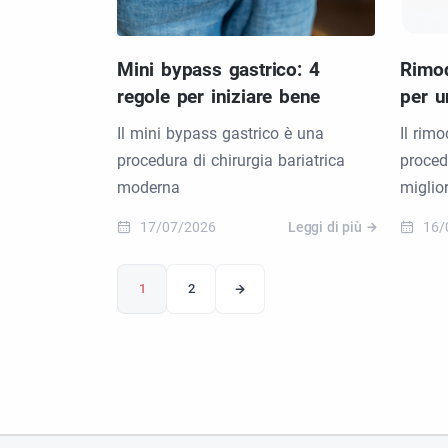
Mini bypass gastrico: 4
Rimod
regole per iniziare bene
per u
Il mini bypass gastrico è una
Il rim
procedura di chirurgia bariatrica
proced
moderna
miglio
17/07/2026
Leggi di più
16/
1
2