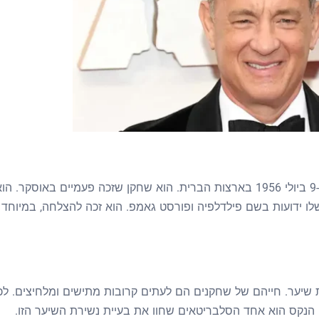
שמו המלא הוא תומס ג'פרי הנקס. הוא נולד ב-9 ביולי 1956 בארצות הברית. הוא שחקן שזכה פעמיים באוסקר. הו
ו ידועות בשם פילדלפיה ופורסט גאמפ. הוא זכה להצלחה, במיוחד
יער. חייהם של שחקנים הם לעתים קרובות מתישים ומלחיצים. לכן
 הנקס הוא אחד הסלבריטאים שחוו את בעיית נשירת השיער הזו.