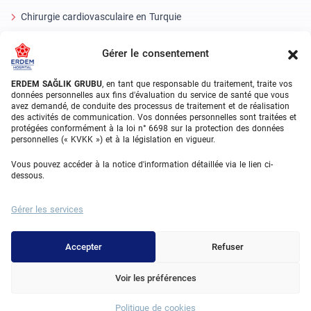
Chirurgie cardiovasculaire en Turquie
Chirurgie plastique
Gérer le consentement
Traitements de greffe de cheveux
ERDEM SAĞLIK GRUBU
, en tant que responsable du traitement, traite vos
Soins dentaires en Turquie
données personnelles aux fins d'évaluation du service de santé que vous
avez demandé, de conduite des processus de traitement et de réalisation
Oeil laser
des activités de communication. Vos données personnelles sont traitées et
protégées conformément à la loi n° 6698 sur la protection des données
personnelles (« KVKK ») et à la législation en vigueur.
About Erdem
Vous pouvez accéder à la notice d'information détaillée via le lien ci-
À propos de nous
dessous.
Unités médicales
Gérer les services
Équipe médicale
Accepter
Refuser
Blog
Galerie vidéo
Voir les préférences
Contact
Politique de cookies
Whatsapp