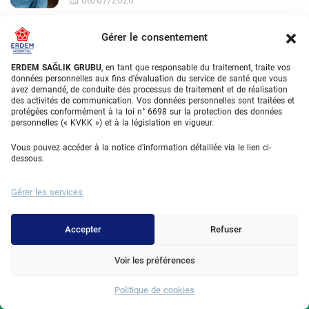
Perte de poids sleeve: 5 clés pour éviter
Gérer le consentement
les carences
02/07/2026
ERDEM SAĞLIK GRUBU
, en tant que responsable du traitement, traite vos
données personnelles aux fins d'évaluation du service de santé que vous
avez demandé, de conduite des processus de traitement et de réalisation
Facette Emax : 5 Secrets d’Esthétique
des activités de communication. Vos données personnelles sont traitées et
protégées conformément à la loi n° 6698 sur la protection des données
Dentaire
personnelles (« KVKK ») et à la législation en vigueur.
30/06/2026
Vous pouvez accéder à la notice d'information détaillée via le lien ci-
dessous.
Traitement Racines Dentaires : 4 Étapes
Clés
Gérer les services
30/06/2026
Abdominoplastie et Grossesse : 5 Règles
Accepter
Refuser
d’Or Majeures
Voir les préférences
29/06/2026
Politique de cookies
Whatsapp
Categories