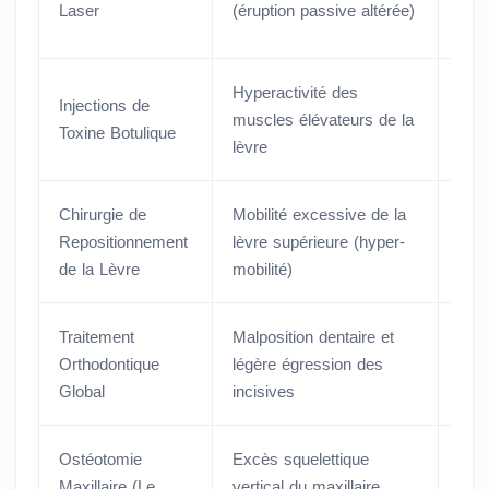
Laser
(éruption passive altérée)
min
Hyperactivité des
Injections de
Env
muscles élévateurs de la
Toxine Botulique
min
lèvre
Chirurgie de
Mobilité excessive de la
Env
Repositionnement
lèvre supérieure (hyper-
min
de la Lèvre
mobilité)
Traitement
Malposition dentaire et
Plus
Orthodontique
légère égression des
moi
Global
incisives
le c
Ostéotomie
Excès squelettique
Chir
Maxillaire (Le
vertical du maxillaire
hosp