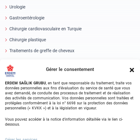
Urologie
Gastroentérologie
Chirurgie cardiovasculaire en Turquie
Chirurgie plastique
Traitements de greffe de cheveux
Soins dentaires en Turquie
Gérer le consentement
Oeil laser
ERDEM SAĞLIK GRUBU
, en tant que responsable du traitement, traite vos
About Erdem
données personnelles aux fins d'évaluation du service de santé que vous
avez demandé, de conduite des processus de traitement et de réalisation
des activités de communication. Vos données personnelles sont traitées et
À propos de nous
protégées conformément à la loi n° 6698 sur la protection des données
personnelles (« KVKK ») et à la législation en vigueur.
Unités médicales
Vous pouvez accéder à la notice d'information détaillée via le lien ci-
Équipe médicale
dessous.
Blog
Gérer les services