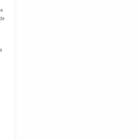
de
de
y
a