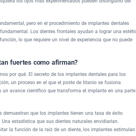
 siquiera los ojos más experimentados pueden distinguirlo del
damental, pero en el procedimiento de implantes dentales
s fundamental. Los dientes frontales ayudan a lograr una estéti
unción, lo que requiere un nivel de experiencia que no puede
tan fuertes como afirman?
amos por qué. El secreto de los implantes dentales para los
ción, un proceso en el que el poste de titanio se fusiona
s un avance científico que transforma el implante en una parte
s demuestran que los implantes tienen una tasa de éxito
 Una estadística que sus dientes naturales envidiarían.
itar la función de la raíz de un diente, los implantes estimulan