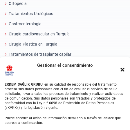
Ortopedia
Tratamientos Urológicos
Gastroenterología
Cirugía cardiovascular en Turquía
Cirugia Plastica en Turquia
Tratamientos de trasplante capilar
Tratamientos Dentales Turquía
Gestionar el consentimiento
Láser Ocular
ERDEM SAĞLIK GRUBU
, en su calidad de responsable del tratamiento,
About Erdem
procesa sus datos personales con el fin de evaluar el servicio de salud
solicitado, llevar a cabo los procesos de tratamiento y realizar actividades
de comunicación. Sus datos personales son tratados y protegidos de
Quiénes somos
conformidad con la Ley n.º 6698 de Protección de Datos Personales
(«KVKK») y la legislación vigente.
Unidades Médicas
Puede acceder al aviso de información detallado a través del enlace que
Equipo médico
aparece a continuación.