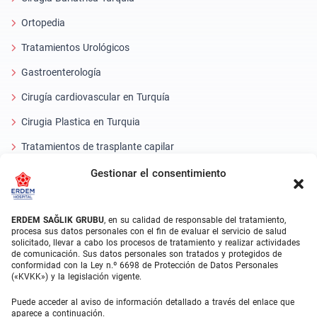
Ortopedia
Tratamientos Urológicos
Gastroenterología
Cirugía cardiovascular en Turquía
Cirugia Plastica en Turquia
Tratamientos de trasplante capilar
Tratamientos Dentales Turquía
Gestionar el consentimiento
Láser Ocular
ERDEM SAĞLIK GRUBU
, en su calidad de responsable del tratamiento,
About Erdem
procesa sus datos personales con el fin de evaluar el servicio de salud
solicitado, llevar a cabo los procesos de tratamiento y realizar actividades
de comunicación. Sus datos personales son tratados y protegidos de
Quiénes somos
conformidad con la Ley n.º 6698 de Protección de Datos Personales
(«KVKK») y la legislación vigente.
Unidades Médicas
Puede acceder al aviso de información detallado a través del enlace que
Equipo médico
aparece a continuación.