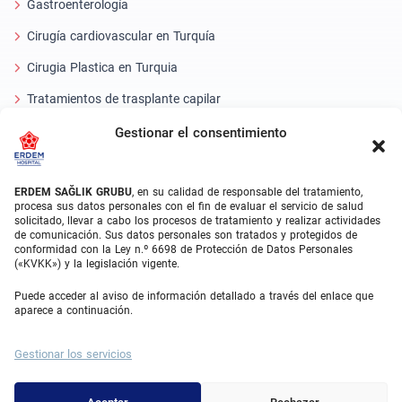
Gastroenterología
Cirugía cardiovascular en Turquía
Cirugia Plastica en Turquia
Tratamientos de trasplante capilar
Tratamientos Dentales Turquía
Gestionar el consentimiento
Láser Ocular
ERDEM SAĞLIK GRUBU
, en su calidad de responsable del tratamiento,
About Erdem
procesa sus datos personales con el fin de evaluar el servicio de salud
solicitado, llevar a cabo los procesos de tratamiento y realizar actividades
de comunicación. Sus datos personales son tratados y protegidos de
Quiénes somos
conformidad con la Ley n.º 6698 de Protección de Datos Personales
(«KVKK») y la legislación vigente.
Unidades Médicas
Puede acceder al aviso de información detallado a través del enlace que
Equipo médico
aparece a continuación.
Blog
Gestionar los servicios
Galería de vídeos
Contacto