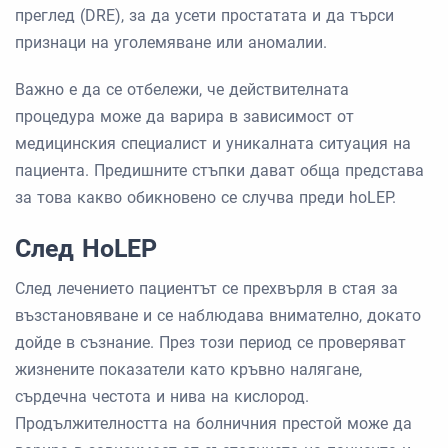
преглед (DRE), за да усети простатата и да търси
признаци на уголемяване или аномалии.
Важно е да се отбележи, че действителната
процедура може да варира в зависимост от
медицинския специалист и уникалната ситуация на
пациента. Предишните стъпки дават обща представа
за това какво обикновено се случва преди hoLEP.
След HoLEP
След лечението пациентът се прехвърля в стая за
възстановяване и се наблюдава внимателно, докато
дойде в съзнание. През този период се проверяват
жизнените показатели като кръвно налягане,
сърдечна честота и нива на кислород.
Продължителността на болничния престой може да