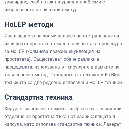
уриниране, слаб поток на урина и проблеми с
изпразването на пикочния мехур.
HoLEP методи
Използването на холмиев лазер за отстраняване на
излишната простатна тъкан е най-честата процедура
за HoLEP (холмиева лазерна енуклеация на
простатата). Съществуват обаче разлики в
процедурата, използвана от хирурзите в рамките на
този основен метод. Стандартната техника и En-Bloc
техниката са две редовно използвани HoLEP техники.
Стандартна техника
Хирургът използва холмиев лазер за енуклеация или
отделяне на простатна тъкан от заобикалящата я
капсула, като използва стандартна техника. Лазерът