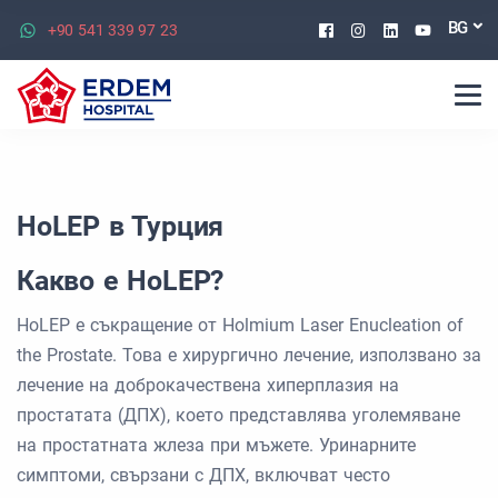
Facebook
Instagram
Linkedin
Youtu
BG
+90 541 339 97 23
HoLEP в Турция
Какво е HoLEP?
HoLEP е съкращение от Holmium Laser Enucleation of
the Prostate. Това е хирургично лечение, използвано за
лечение на доброкачествена хиперплазия на
простатата (ДПХ), което представлява уголемяване
на простатната жлеза при мъжете. Уринарните
симптоми, свързани с ДПХ, включват често