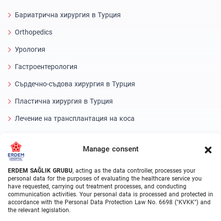
Бариатрична хирургия в Турция
Orthopedics
Урология
Гастроентерология
Сърдечно-съдова хирургия в Турция
Пластична хирургия в Турция
Лечение на трансплантация на коса
Стоматологично лечение Турция
Manage consent
Лазерно око
ERDEM SAĞLIK GRUBU
, acting as the data controller, processes your
About Erdem
personal data for the purposes of evaluating the healthcare service you
have requested, carrying out treatment processes, and conducting
communication activities. Your personal data is processed and protected in
За нас
accordance with the Personal Data Protection Law No. 6698 ("KVKK") and
the relevant legislation.
Medical Units