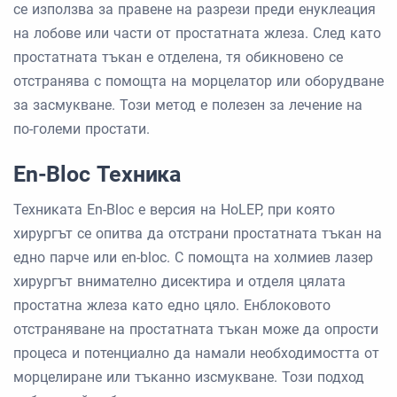
се използва за правене на разрези преди енуклеация
на лобове или части от простатната жлеза. След като
простатната тъкан е отделена, тя обикновено се
отстранява с помощта на морцелатор или оборудване
за засмукване. Този метод е полезен за лечение на
по-големи простати.
En-Bloc Техника
Техниката En-Bloc е версия на HoLEP, при която
хирургът се опитва да отстрани простатната тъкан на
едно парче или en-bloc. С помощта на холмиев лазер
хирургът внимателно дисектира и отделя цялата
простатна жлеза като едно цяло. Енблоковото
отстраняване на простатната тъкан може да опрости
процеса и потенциално да намали необходимостта от
морцелиране или тъканно изсмукване. Този подход