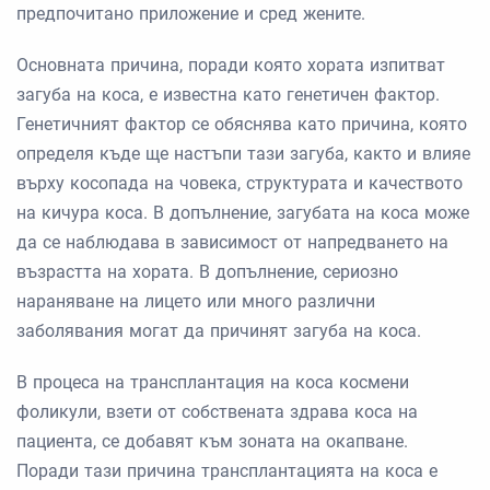
предпочитано приложение и сред жените.
Основната причина, поради която хората изпитват
загуба на коса, е известна като генетичен фактор.
Генетичният фактор се обяснява като причина, която
определя къде ще настъпи тази загуба, както и влияе
върху косопада на човека, структурата и качеството
на кичура коса. В допълнение, загубата на коса може
да се наблюдава в зависимост от напредването на
възрастта на хората. В допълнение, сериозно
нараняване на лицето или много различни
заболявания могат да причинят загуба на коса.
В процеса на трансплантация на коса космени
фоликули, взети от собствената здрава коса на
пациента, се добавят към зоната на окапване.
Поради тази причина трансплантацията на коса е