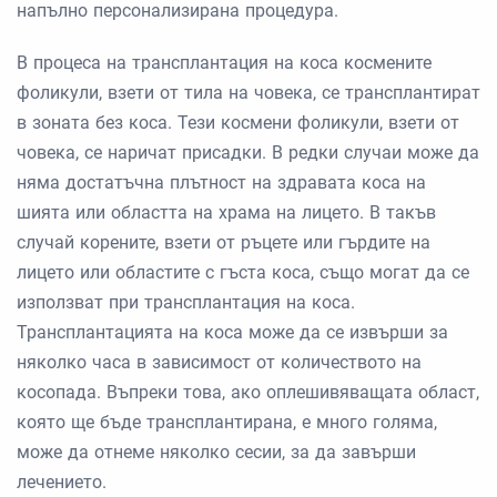
напълно персонализирана процедура.
В процеса на трансплантация на коса космените
фоликули, взети от тила на човека, се трансплантират
в зоната без коса. Тези космени фоликули, взети от
човека, се наричат ​​присадки. В редки случаи може да
няма достатъчна плътност на здравата коса на
шията или областта на храма на лицето. В такъв
случай корените, взети от ръцете или гърдите на
лицето или областите с гъста коса, също могат да се
използват при трансплантация на коса.
Трансплантацията на коса може да се извърши за
няколко часа в зависимост от количеството на
косопада. Въпреки това, ако оплешивяващата област,
която ще бъде трансплантирана, е много голяма,
може да отнеме няколко сесии, за да завърши
лечението.