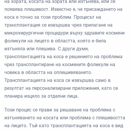
на хората, косата на хората или изтънява, или се
появява плешивост. Известно е, че присаждането на
коса е точно за този проблем. Процесът на
трансплантация се извършва чрез прилагане на
микрохирургични процедури върху здравите космени
фоликули на лицето в областта, която е била
изтъняла или плешива. С други думи,
трансплантацията на коса е решението на проблема
чрез трансплантиране на космените фоликули на
човека в областта на оплешивяването.
Трансплантацията на коса се извършва само в
резултат на персонализирани приложения, като се
планира изцяло за отделни лица.
Този процес се прави за решаване на проблема с
изтъняването на косата или проблема с плешивостта
на лицето. Тъй като трансплантацията на коса е вид