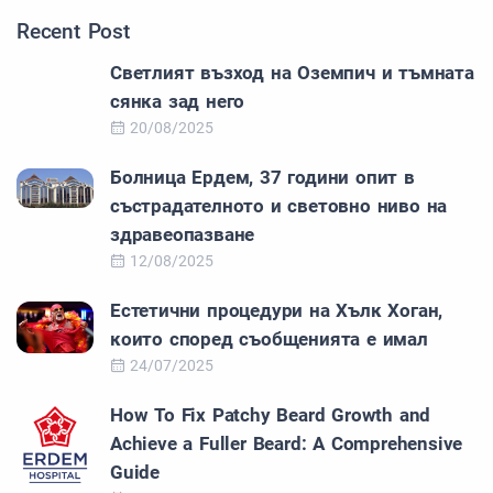
Recent Post
Светлият възход на Оземпич и тъмната
сянка зад него
20/08/2025
Болница Ердем, 37 години опит в
състрадателното и световно ниво на
здравеопазване
12/08/2025
Естетични процедури на Хълк Хоган,
които според съобщенията е имал
24/07/2025
How To Fix Patchy Beard Growth and
Achieve a Fuller Beard: A Comprehensive
Guide