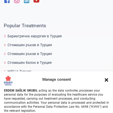
Popular Treatments
Бариатрична хирургия в Турция
Стомашен ръкав в Турция
Стомашен ръкав в Турция
Стомашен балон в Турция
HIFU в Турция
Manage consent
Meniscus Surgery in Turkey
операция за смяна на колянна става в Турция
ERDEM SAĞLIK GRUBU
, acting as the data controller, processes your
personal data for the purposes of evaluating the healthcare service you
have requested, carrying out treatment processes, and conducting
Medical Units
communication activities. Your personal data is processed and protected in
accordance with the Personal Data Protection Law No. 6698 ("KVKK") and
the relevant legislation.
Бариатрична хирургия в Турция