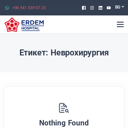
Facebook
Instagram
Linkedin
Youtu
BG
+90 541 339 97 23
Етикет:
Неврохирургия
Nothing Found