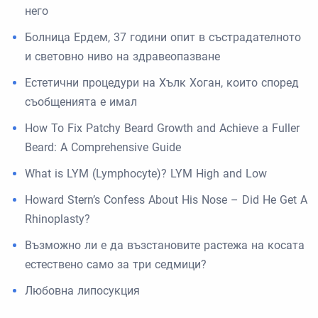
него
Болница Ердем, 37 години опит в състрадателното
и световно ниво на здравеопазване
Естетични процедури на Хълк Хоган, които според
съобщенията е имал
How To Fix Patchy Beard Growth and Achieve a Fuller
Beard: A Comprehensive Guide
What is LYM (Lymphocyte)? LYM High and Low
Howard Stern’s Confess About His Nose – Did He Get A
Rhinoplasty?
Възможно ли е да възстановите растежа на косата
естествено само за три седмици?
Любовна липосукция