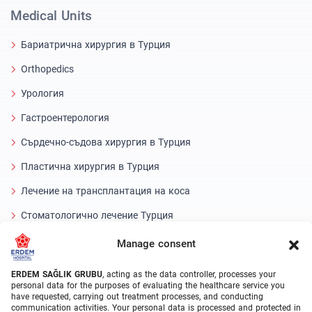
Medical Units
Бариатрична хирургия в Турция
Orthopedics
Урология
Гастроентерология
Сърдечно-съдова хирургия в Турция
Пластична хирургия в Турция
Лечение на трансплантация на коса
Стоматологично лечение Турция
Лазерно око
Manage consent
About Erdem
ERDEM SAĞLIK GRUBU
, acting as the data controller, processes your
personal data for the purposes of evaluating the healthcare service you
have requested, carrying out treatment processes, and conducting
За нас
communication activities. Your personal data is processed and protected in