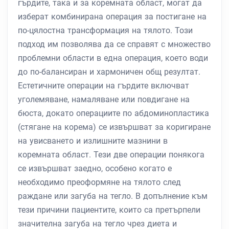
гърдите, така и за коремната област, могат да
изберат комбинирана операция за постигане на
по-цялостна трансформация на тялото. Този
подход им позволява да се справят с множество
проблемни области в една операция, което води
до по-балансиран и хармоничен общ резултат.
Естетичните операции на гърдите включват
уголемяване, намаляване или повдигане на
бюста, докато операциите по абдоминопластика
(стягане на корема) се извършват за коригиране
на увисването и излишните мазнини в
коремната област. Тези две операции понякога
се извършват заедно, особено когато е
необходимо преоформяне на тялото след
раждане или загуба на тегло. В допълнение към
тези причини пациентите, които са претърпели
значителна загуба на тегло чрез диета и