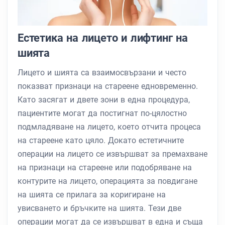
Естетика на лицето и лифтинг на
шията
Лицето и шията са взаимосвързани и често
показват признаци на стареене едновременно.
Като засягат и двете зони в една процедура,
пациентите могат да постигнат по-цялостно
подмладяване на лицето, което отчита процеса
на стареене като цяло. Докато естетичните
операции на лицето се извършват за премахване
на признаци на стареене или подобряване на
контурите на лицето, операцията за повдигане
на шията се прилага за коригиране на
увисването и бръчките на шията. Тези две
операции могат да се извършват в една и съща