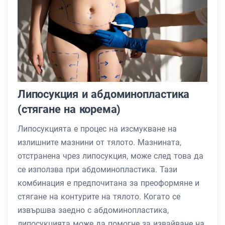
Липосукция и абдоминопластика
(стягане на корема)
Липосукцията е процес на изсмукване на
излишните мазнини от тялото. Мазнината,
отстранена чрез липосукция, може след това да
се използва при абдоминопластика. Тази
комбинация е предпочитана за преоформяне и
стягане на контурите на тялото. Когато се
извършва заедно с абдоминопластика,
липосукцията може да помогне за извайване на