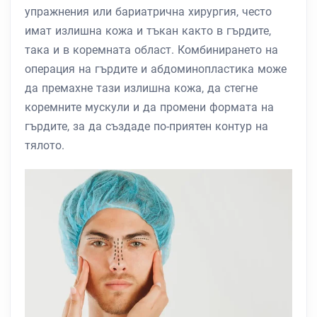
упражнения или бариатрична хирургия, често
имат излишна кожа и тъкан както в гърдите,
така и в коремната област. Комбинирането на
операция на гърдите и абдоминопластика може
да премахне тази излишна кожа, да стегне
коремните мускули и да промени формата на
гърдите, за да създаде по-приятен контур на
тялото.