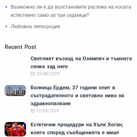
Възможно ли е да възстановите растежа на косата
естествено само за три седмици?
Любовна липосукция
Recent Post
Светлият възход на Оземпич и тъмната
сянка зад него
20/08/2025
Болница Ердем, 37 години опит в
състрадателното и световно ниво на
здравеопазване
12/08/2025
Естетични процедури на Хълк Хоган,
които според съобщенията е имал