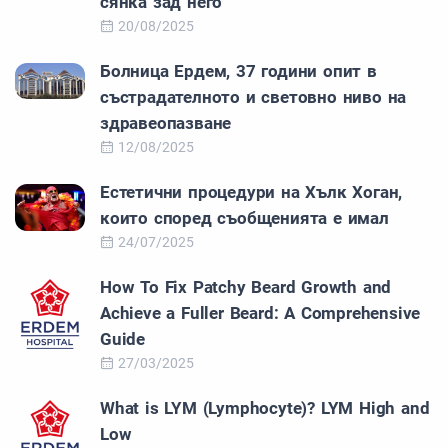
сянка зад него
20/08/2025
Болница Ердем, 37 години опит в
състрадателното и световно ниво на
здравеопазване
12/08/2025
Естетични процедури на Хълк Хоган,
които според съобщенията е имал
24/07/2025
How To Fix Patchy Beard Growth and
Achieve a Fuller Beard: A Comprehensive
Guide
27/03/2025
What is LYM (Lymphocyte)? LYM High and
Low