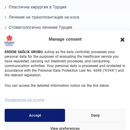
Пластична хирургия в Турция
Лечение на трансплантация на коса
Стоматологично лечение Турция
Лазерно око
Manage consent
About Erdem
ERDEM SAĞLIK GRUBU
, acting as the data controller, processes your
personal data for the purposes of evaluating the healthcare service you
have requested, carrying out treatment processes, and conducting
За нас
communication activities. Your personal data is processed and protected in
accordance with the Personal Data Protection Law No. 6698 ("KVKK") and
Medical Units
the relevant legislation.
Medical Team
You can access the detailed information notice via the link below.
Блог
Управление на услуги
Видео галерия
Контакт
Accept
Deny
View preferences