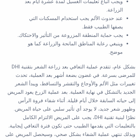
ويجب اتباع تعليمات الغسيل لمدة عشرة أيام بعد
الزراعة.
عند حدوث الألم يجب استخدام المسكنات التي
يصفها الطبيب فقط.
يجب حماية المنطقة المزروعة من التأثير والاحتكاك.
وينبغي رعاية المناطق المانحة والزراعة كما هو
موضح.
بشكل عام، تتقدم عملية التعافي بعد زراعة الشعر بتقنية DHI
للمرضى بسرعة. في غضون بضعة أشهر بعد العملية، تحدث
تغييرات مثل الألم والأوجاع والتقشر والتساقط، ويبدأ الشعر
الجديد بالتشكل في نهاية العملية. بعد عملية الزرع يعود المريض
إلى حياته السابقة خلال أيام قليلة. أثناء شفاء فروة الرأس
وظهور شعر جديد، لا يوجد أي تأثير سلبي على حياة المريض.
نظرًا لبنية تقنية DHI، يجب على المريض الالتزام الكامل
بالتعليمات التي يقدمها الطبيب حتى تكون فترة التعافي إيجابية.
وبذلك تنتهي عملية الشفاء بشكل صحي، وسيحصل المريض على