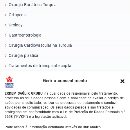
Cirurgia Bariátrica Turquia
Ortopedia
Urology
Gastroenterologia
Cirurgia Cardiovascular na Turquia
Cirurgia plástica
Tratamentos de transplante capilar
Tratamentos dentários Turquia
Gerir o consentimento
Olho laser
ERDEM SAĞLIK GRUBU
, na qualidade de responsável pelo tratamento,
processa os seus dados pessoais com a finalidade de avaliar o serviço de
About Erdem
saúde por si solicitado, realizar os processos de tratamento e conduzir
atividades de comunicação. Os seus dados pessoais são tratados e
Sobre Nós
protegidos em conformidade com a Lei de Proteção de Dados Pessoais n.º
6698 ("KVKK") e a legislação aplicável.
Unidades Médicas
Pode aceder à informação detalhada através do link abaixo.